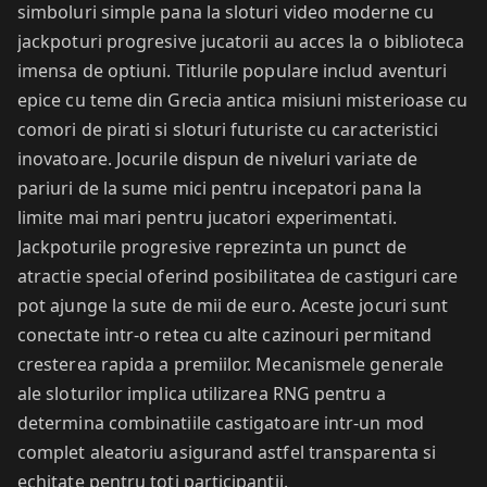
simboluri simple pana la sloturi video moderne cu
jackpoturi progresive jucatorii au acces la o biblioteca
imensa de optiuni. Titlurile populare includ aventuri
epice cu teme din Grecia antica misiuni misterioase cu
comori de pirati si sloturi futuriste cu caracteristici
inovatoare. Jocurile dispun de niveluri variate de
pariuri de la sume mici pentru incepatori pana la
limite mai mari pentru jucatori experimentati.
Jackpoturile progresive reprezinta un punct de
atractie special oferind posibilitatea de castiguri care
pot ajunge la sute de mii de euro. Aceste jocuri sunt
conectate intr-o retea cu alte cazinouri permitand
cresterea rapida a premiilor. Mecanismele generale
ale sloturilor implica utilizarea RNG pentru a
determina combinatiile castigatoare intr-un mod
complet aleatoriu asigurand astfel transparenta si
echitate pentru toti participantii.