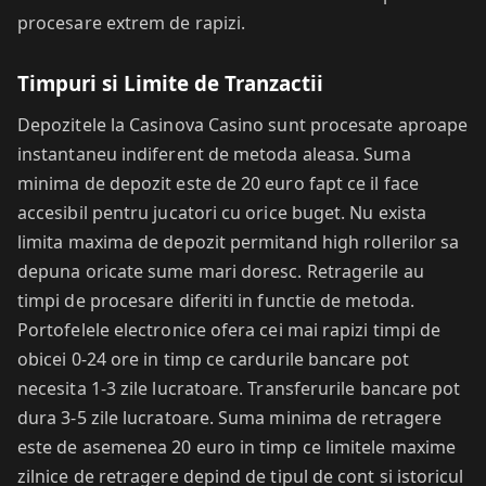
procesare extrem de rapizi.
Timpuri si Limite de Tranzactii
Depozitele la Casinova Casino sunt procesate aproape
instantaneu indiferent de metoda aleasa. Suma
minima de depozit este de 20 euro fapt ce il face
accesibil pentru jucatori cu orice buget. Nu exista
limita maxima de depozit permitand high rollerilor sa
depuna oricate sume mari doresc. Retragerile au
timpi de procesare diferiti in functie de metoda.
Portofelele electronice ofera cei mai rapizi timpi de
obicei 0-24 ore in timp ce cardurile bancare pot
necesita 1-3 zile lucratoare. Transferurile bancare pot
dura 3-5 zile lucratoare. Suma minima de retragere
este de asemenea 20 euro in timp ce limitele maxime
zilnice de retragere depind de tipul de cont si istoricul