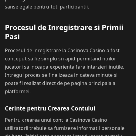
sanse egale pentru toti participantii.
Procesul de Inregistrare si Primii
Pasi
Procesul de inregistrare la Casinova Casino a fost
conceput sa fie simplu si rapid permitand noilor
jucatori sa inceapa experienta fara intarzieri inutile.
Intregul proces se finalizeaza in cateva minute si
poate fi realizat direct de pe pagina principala a
platformei.
Cerinte pentru Crearea Contului
Pentru crearea unui cont la Casinova Casino
utilizatorii trebuie sa furnizeze informatii personale