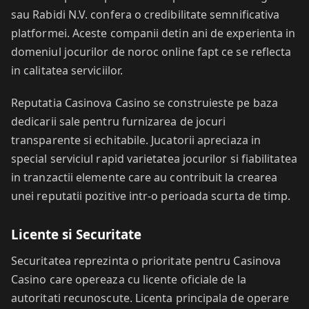
sau Rabidi N.V. confera o credibilitate semnificativa
platformei. Aceste companii detin ani de experienta in
domeniul jocurilor de noroc online fapt ce se reflecta
in calitatea serviciilor.
Reputatia Casinova Casino se construieste pe baza
dedicarii sale pentru furnizarea de jocuri
transparente si echitabile. Jucatorii apreciaza in
special serviciul rapid varietatea jocurilor si fiabilitatea
in tranzactii elemente care au contribuit la crearea
unei reputatii pozitive intr-o perioada scurta de timp.
Licente si Securitate
Securitatea reprezinta o prioritate pentru Casinova
Casino care opereaza cu licente oficiale de la
autoritati recunoscute. Licenta principala de operare