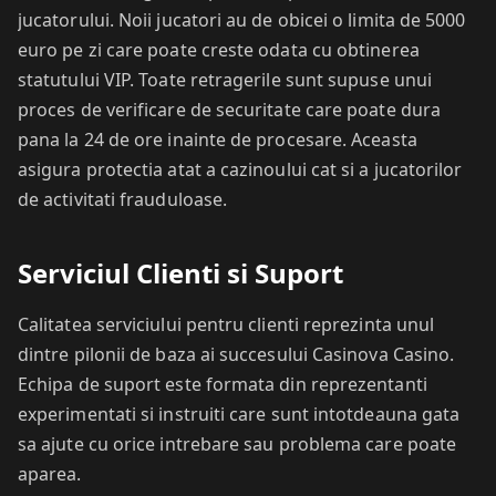
jucatorului. Noii jucatori au de obicei o limita de 5000
euro pe zi care poate creste odata cu obtinerea
statutului VIP. Toate retragerile sunt supuse unui
proces de verificare de securitate care poate dura
pana la 24 de ore inainte de procesare. Aceasta
asigura protectia atat a cazinoului cat si a jucatorilor
de activitati frauduloase.
Serviciul Clienti si Suport
Calitatea serviciului pentru clienti reprezinta unul
dintre pilonii de baza ai succesului Casinova Casino.
Echipa de suport este formata din reprezentanti
experimentati si instruiti care sunt intotdeauna gata
sa ajute cu orice intrebare sau problema care poate
aparea.