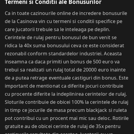
Termeni si Conditii ale Bonusurilor
Ca in toate cazinourile online de incredere bonusurile
de la Casinova vin cu termeni si conditii specifice pe
care jucatorii trebuie sa le inteleaga pe deplin.
Cerintele de rulaj pentru bonusul de bun venit se
ridica la 40x suma bonusului ceva ce este considerat
rezonabil conform standardelor industriei. Aceasta
inseamna ca daca primiti un bonus de 500 euro va
trebui sa realizati un rulaj total de 20000 euro inainte
de a putea retrage eventuale castiguri din bonus. Este
important de mentionat ca diferite jocuri contribuie
cu procente diferite la indeplinirea cerintelor de rulaj.
Sloturile contribuie de obicei 100% la cerintele de rulaj
in timp ce jocurile de masa precum blackjack si ruleta
pot contribui cu un procent mai mic sau deloc. Rotirile
gratuite au de obicei cerinte de rulaj de 35x pentru