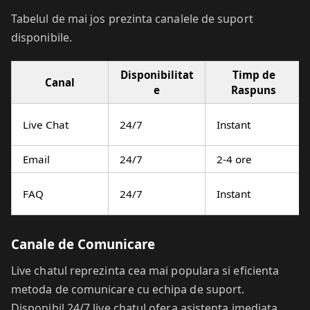
Tabelul de mai jos prezinta canalele de suport
disponibile.
Disponibilitat
Timp de
Canal
e
Raspuns
Live Chat
24/7
Instant
Email
24/7
2-4 ore
FAQ
24/7
Instant
Canale de Comunicare
Live chatul reprezinta cea mai populara si eficienta
metoda de comunicare cu echipa de suport.
Disponibil 24/7 live chatul ofera asistenta imediata