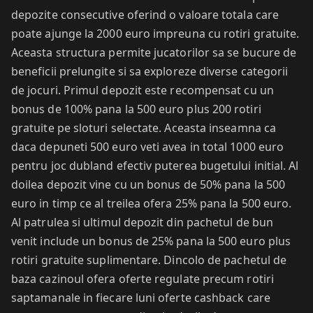
depozite consecutive oferind o valoare totala care
poate ajunge la 2000 euro impreuna cu rotiri gratuite.
Aceasta structura permite jucatorilor sa se bucure de
beneficii prelungite si sa exploreze diverse categorii
de jocuri. Primul depozit este recompensat cu un
bonus de 100% pana la 500 euro plus 200 rotiri
gratuite pe sloturi selectate. Aceasta inseamna ca
daca depuneti 500 euro veti avea in total 1000 euro
pentru joc dubland efectiv puterea bugetului initial. Al
doilea depozit vine cu un bonus de 50% pana la 500
euro in timp ce al treilea ofera 25% pana la 500 euro.
Al patrulea si ultimul depozit din pachetul de bun
venit include un bonus de 25% pana la 500 euro plus
rotiri gratuite suplimentare. Dincolo de pachetul de
baza cazinoul ofera oferte regulate precum rotiri
saptamanale in fiecare luni oferte cashback care