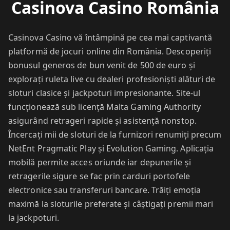
Casinova Casino România
Casinova Casino vă întâmpină pe cea mai captivantă
platformă de jocuri online din România. Descoperiți
bonusul generos de bun venit de 500 de euro și
explorați ruleta live cu dealeri profesioniști alături de
sloturi clasice și jackpoturi impresionante. Site-ul
funcționează sub licență Malta Gaming Authority
asigurând retrageri rapide și asistență nonstop.
Încercați mii de sloturi de la furnizori renumiți precum
NetEnt Pragmatic Play și Evolution Gaming. Aplicația
mobilă permite acces oriunde iar depunerile și
retragerile sigure se fac prin carduri portofele
electronice sau transferuri bancare. Trăiți emoția
maximă la sloturile preferate și câștigați premii mari
la jackpoturi.